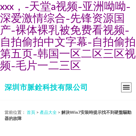
xxx，-天堂a视频-亚洲呦呦-
深爱激情综合-先锋资源国
产-裸体裸乳被免费看视频-
自拍偷拍中文字幕-自拍偷拍
第五页-韩国一区二区三区视
频-毛片一二三区
深圳市脈銓科技有限公司
當前位置：
首頁
>
產品大全
>
解決Win7安裝時提示找不到硬盤驅動
器的故障