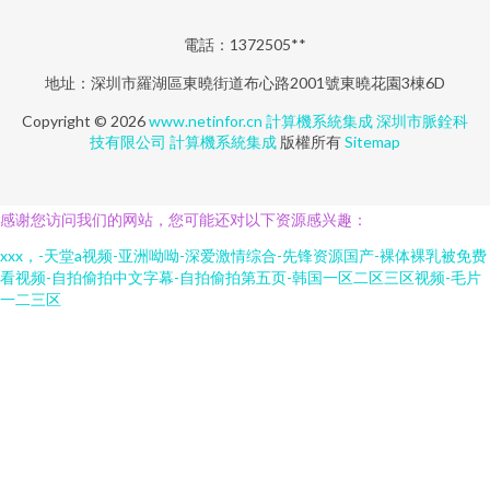
電話：1372505**
地址：深圳市羅湖區東曉街道布心路2001號東曉花園3棟6D
Copyright © 2026
www.netinfor.cn
計算機系統集成
深圳市脈銓科
技有限公司
計算機系統集成
版權所有
Sitemap
感谢您访问我们的网站，您可能还对以下资源感兴趣：
xxx，-天堂a视频-亚洲呦呦-深爱激情综合-先锋资源国产-裸体裸乳被免费
看视频-自拍偷拍中文字幕-自拍偷拍第五页-韩国一区二区三区视频-毛片
一二三区