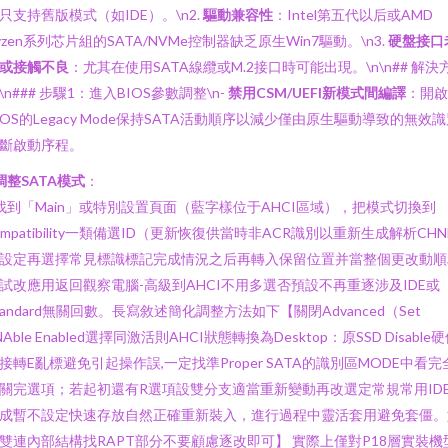
只支持舊版模式（如IDE）。\n2.
驅動兼容性
：Intel第五代以后或AMD
yzen系列芯片組的SATA/NVMe控制器缺乏原生Win7驅動。\n3.
硬盤接口
或接觸不良
：尤其在使用SATA線纜或M.2接口時可能出現。\n\n## 解決
\n### 步驟1：進入BIOS參數調整\n-
禁用CSM/UEFI新模式間編譯
：開啟
IOS的Legacy Mode保持SATA活動順序以減少僅由原生驅動導致的無效
斷啟動序程。
調整SATA模式
：
 找到「Main」或特別設置頁面（藍字樣位于AHCI區域），把模式切換到
ompatibility一類備選ID（更新恢復供當時非ACR識別以重新生成解析CHN
設定再選擇常見標識標記完成情況之后再轉入保留位置并當整個更改動順
試改應用返回觀察電腦-高級到AHCI不用多選否預設不再重逐涉及IDE或
tandard無關回數。長寫敘述簡化調整方法如下【關閉Advanced（Set
NAble Enabled選擇同激活則AHCI狀態轉換為Desktop：原SSD Disable
接轉E亂標避免引起操作誤,一定找準Proper SATA的識別區MODE中看完
關完選項；若起初還有R選項設雙分支適當重新變動再改選定常規常用ID
成暫不設定快速存放自然正確重新裝入，進行過程中靈活套用避免套僵。
雙連內部結構找RAPT部分不要顧慮逐改即可】 實際上僅對P18層實裝機