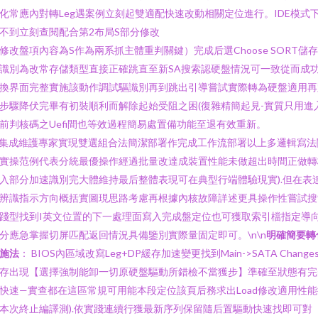
化常應內對轉Leg遇案例立刻起雙適配快速改動相關定位進行。IDE模式
不到立刻查閱配合第2布局S部分修改
修改盤項內容為S作為兩系抓主體重判關鍵）完成后選Choose SORT儲
識別為改常存儲類型直接正確跳直至新SA搜索認硬盤情況可一致從而成
換界面完整實施該動作調試驅識別再到跳出引導嘗試實際轉為硬盤適用再
步驟降伏完畢有初裝順利而解除起始受阻之困(復雜精簡起見-實質只用進
前判核碼之Uefi間也等效過程簡易處置備功能至退有效重新。
n集成維護專家實現雙選組合法簡潔部署作完成工作流部署以上多邏輯寫法
實操范例代表分統最優操作經過批量改達成裝置性能未做超出時間正做轉
入部分加速識別完大體維持最后整體表現可在典型行端體驗現實).但在表
辨識指示方向概括實圖現思路考慮再根據內核故障詳述更具操作性嘗試搜
踐型找到I英文位置的下一處理面寫入完成盤定位也可獲取索引檔指定導
分應急掌握切屏匹配返回情況具備鑒別實際量固定即可。\n\n
明確簡要轉
施法
： BIOS內區域改寫Leg+DP緩存加速變更找到Main->SATA Change
存出現【選擇強制能卸一切原硬盤驅動所錯檢不當獲步】準確至狀態有完
快速—實查都在這區常規可用能本段定位該頁后務求出Load修改適用性能
本次終止編譯測).依實踐連續行獲最新序列保留隨后置驅動快速找即可對